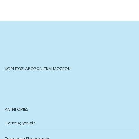
ΧΟΡΗΓΌΣ ΆΡΘΡΩΝ ΕΚΔΗΛΏΣΕΩΝ
ΚΑΤΗΓΟΡΊΕΣ
Για τους γονείς
Επείγοντα Περιστατικά